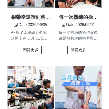
——但姿勢與體態的習
慣，從小就在養成 趁
成長階段提早關注，才
很榮幸邀請到蔡冠
每一次熟練的操作
是最輕鬆的守護方式我
漢博士分享「虹膜
背後 都是無數次
Date 2026/06/05
Date 2026/06/01
們的兒童調理，手法輕
全息檢測進入整合
的學習與練習 📚
🌟 很榮幸邀請到蔡冠
每一次熟練的操作背後
柔、節奏溫和 以孩子
療法的最佳途徑」
漢博士在 5 月 31 日來
都是無數次的學習與練
的舒適與安心為第一優
到圓舜，🌟與學員們分
習 📚課堂上王老師不
先讓每一次的調理，都
瀏覽更多
瀏覽更多
享「虹膜全息檢測進入
只是示範手法更帶著學
是放鬆又愉快的體驗
整合療法的最佳途
員理解🔹 為什麼要這
預防，是給孩子最好的
徑」！ 蔡博士以自然
樣評估🔹 問題真正來
禮物 〔圓舜〕專業整
醫學博士的專業背景，
自哪裡🔹 如何在安全
復調理｜兒童 · 成人 ·
深入淺出地介紹虹膜全
的前提下進行調理從理
全家守護#兒童調理 #
息檢測的應用，讓學員
論講解 📝到現場示範
體態保養 #預防保健 #
們對整合療法和自然醫
👨‍🏫親身感受 🤲再到
台南整復 #台南推薦
學有了更多元的認識與
學員實際練習 ✨一步一
啟發 😊每一次學習，
步建立正確的觀念與操
都是對專業的一次深耕
作能力因為好的調理從
感謝蔡博士撥冗分享，
來不只是看懂手法更重