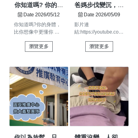
專業手法，用心對待每
業的調整 都是在覆寫
你知道嗎? 你的身
爸媽步伐變沉，不
一位💪 歡迎私訊預
它的記憶—— 讓身體
體，比你想像中更
是老化的必然
Date 2026/05/12
Date 2026/05/09
約，圓舜陪您一起找回
慢慢學會，什麼叫做
懂你 🧠 別忘了聽
你知道嗎?你的身體，
影片連
肩頸自由度～📍圓舜整
「對的狀態」用對的手
聽身體的聲音，它
比你想像中更懂你 🧠
結:https://youtube.com/shor
復 🔗 lin.ee/kRXlU…
法， 建立新的肌肉記
是你最誠實的守護
別忘了聽聽身體的聲
feature=share他以前，
憶 讓身體回到最舒適
者
瀏覽更多
瀏覽更多
音，它是你最誠實的守
是走在最前面的那個人
的狀態 重塑，從今天
護者在圓舜整復，每一
🚶‍♂️爸媽步伐變沉，不
開始 歡迎私訊預約
位老師皆由王老師親自
是老化的必然——很多
https://lin.ee/kRXlUoJ
培訓與帶領 👨‍🏫不只
時候，只是身體需要被
#圓舜整復 #台南整復
是學技術，更重視評估
好好對待~🤲❌ 整復不
#脊椎保健 #結構重塑
觀念、調理細節與身體
是用力推拿✅ 是依照每
#體態調理 #痠痛舒緩
安全 ⚖️我們相信，好的
個人的狀況，給最合適
#筋膜放鬆 #啟動身體
調理不只是力道，而是
的手法 溫和、無負
自癒能力
看懂身體真正的問題
擔，幾次後步伐就不一
🔍每位老師風格不同，
樣了~💪✨👉 為他預約
但核心一致——用心評
一次吧。📩 私訊我
估、精準調理 ✋從軀幹
們，讓爸媽再走得遠一
到四肢、從緊繃到放鬆
點。❤️#圓舜整復 #我
你以為放鬆，只是
體重沒變，人卻變