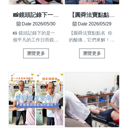
期待未來有更多交流的
要的是學會觀察身體了
機會 🙌#圓舜 #虹膜檢
解身體組織並在安全的
📸鏡頭記錄下一個
【圓舜法寶點點名
測 #整合療法 #自然醫
前提下提供適當協助每
平凡的工作日
⚔️ 你的酸痛，它
Date 2026/05/30
Date 2026/05/29
學 #專業進修
一次提問 💬每一次練
們來解！】
📸 鏡頭記錄下的是一
【圓舜法寶點點名 你
習 🤝每一次修正 📖都
個平凡的工作日而鏡頭
的酸痛，它們來解！】
是邁向專業的重要過程
之外是老師們日復一日
影片連
📚 理論與實作並重🛡️
瀏覽更多
瀏覽更多
的專注與堅持 ✨專注於
結:https://youtube.com/shorts
重視評估與安全觀念👥
每一次評估 🔍認真看
feature=share王老師：
小班制互動教學學習
待每一個細節用心完成
為了跟上這屆網友的節
不只是技術的累積更是
每一次調理 🙌因為我
奏，我容易嗎我？看來
專業態度的養成 🌱#圓
們知道每位走進圓舜的
這就是王老師的「舒適
舜整復 #整復課程 #徒
朋友都帶著對健康的期
圈」？錄得非常快樂呢
手調理 #體態調理 #專
待與信任 ❤️這份信任
誰說傳統整復很沉悶？
業培訓 #台南課程
值得我們用更多的專業
看王老師把專業工具玩
更細膩的觀察去回應
出新節奏！ 攜帶式拔
🌿謝謝您將身體交給我
罐器 AMCT 活化槍 頸
們 🤝我們會繼續用心
椎,四肢頓壓版 / 頓壓