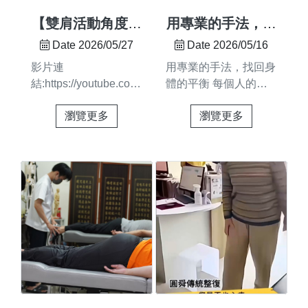
守護這份託付陪伴您找
床 筋膜刀 / 筋膜槍不管
回更自在、更輕鬆的身
你是上班族肩頸僵硬，
【雙肩活動角度受
用專業的手法，找
體狀態 😊#圓舜整復 #
還是運動後肌肉緊繃，
限｜調理紀錄】
回身體的平衡 每
Date 2026/05/27
Date 2026/05/16
台南整復 #佳里整復 #
王老師都能用這些法寶
個人的身體，都有
影片連
用專業的手法，找回身
體態調整 #痠痛舒緩
幫你「校正回
它的慣性與記憶
結:https://youtube.com/shorts/QZWAwjKhaBk?
體的平衡 每個人的身
歸」！ 地址：台南市
feature=share您也有肩
體，都有它的慣性與記
佳里區佳東路333號
瀏覽更多
瀏覽更多
膀緊繃、活動受限的困
憶 它記住了你的壓
（歡迎預約！） #麻豆
擾嗎？🙋很多客人來到
力、你的姿勢、你的疲
學甲佳里整復 #台南人
圓舜原因，都是肩膀舉
勞 舊的慣性讓你痠、
身體保養 #整復師百寶
手都感到相當不適，連
讓你痛、讓你緊 讓你
袋 #社畜救星
日常簡單的動作都深受
的身體一直在代償，反
影響😔圓舜整復針對肩
覆不適 整復，就是打
關節周圍的筋膜與肌
破舊有模式、破壞再建
群，透過專業手法進行
設 一次一次，建構新
系統性的放鬆與舒緩，
的平衡 身體記住了多
協助身體找回更舒適的
年的錯誤姿勢 不會一
活動感受✨身體的緊
夜之間改變 但經過密
繃，需要被好好對待🤲
集的調理、 每一次專