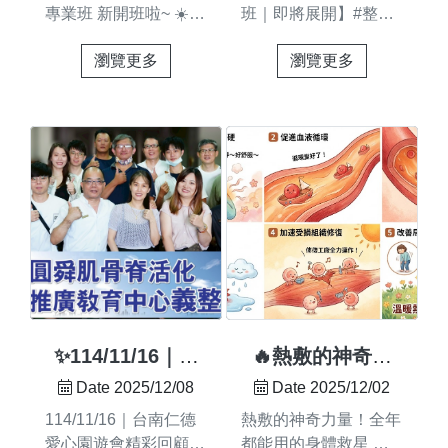
專業班 新開班啦~ ☀️帶
班｜即將展開】#整復
著期待，也帶著忐忑，
脊骨專業班將於
瀏覽更多
瀏覽更多
一群想「學真技術」的
1/4（下週）正式展開
人走進教室。 🤝 有人
課程 圓舜每一期課
零基礎，有人來自運
程，皆依教學回饋與臨
動、健身、按摩相關領
床實務持續調整與優化
域，背景不同，但目標
＃系統化培訓課程 系
一致： 👉 把技術學
統化教學：循序漸進、
好，把手感練穩，把專
零基礎可學 手把手引
業帶走。 在圓舜，我
導：每堂課都能實作、
們不走速成路線，只走
都能上手 真實案例練
一條路：結構清楚、操
習：讓你從第一週就感
作有邏輯、臨床要安
受技術成長 完整技術
全、能真正應用。 一
架構：不只會按、還能
步一步，走得踏實也走
看懂問題原因每一梯
✨114/11/16｜台
🔥熱敷的神奇力
得安心 🌱115/1/4，不
次，我們皆以安全、清
南仁德愛心園遊會
量！全年都能用的
Date 2025/12/08
Date 2025/12/02
只是開班， 是很多人
楚、有邏輯的教學架
精彩回顧✨
身體救星
114/11/16｜台南仁德
熱敷的神奇力量！全年
專業轉變的起點。✨
構，協助學員逐步建立
愛心園遊會精彩回顧#
都能用的身體救星 你
可實際應用的專業能力