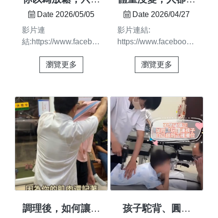
💆‍♂️每一個施力點都有
是佳里人 #長輩照護 #
休息一下就夠了
順眼了？
Date 2026/05/05
Date 2026/04/27
原因，每一次調理都有
步態改善 #溫和整復 #
嗎？ 🤔
影片連
影片連結:
方向我們相信——讓身
台南整復
結:https://www.facebook.com/share/v/1LFvLtNpFv/
https://www.facebook.com/s
體回到對的位置，是值
你以為放鬆，只是休息
體重沒變，人卻變順眼
得慢慢做好的事 ✨如果
瀏覽更多
瀏覽更多
一下就夠了嗎？ 很多
了？妳缺的不是減肥是
您也長期被痠、痛、
時候身體的緊繃與不適
「體態調理」！！很多
麻、緊困擾，歡迎來體
其實不是「累」而已而
人問我們：為什麼生完
驗看看#圓舜整復 #台
是身體還沒回到平衡
孩子後，或是工作久
南整復 #佳里整復 #體
— 從 4/30 開始在景大
了，明明體重沒變，整
態調整 #痠痛舒緩
溫泉山莊除了原有的義
個人看起來卻「變厚、
整體驗外我們也正式推
變寬」了？其實，這是
出—— 全身調理服務
因為妳的骨架偏移，讓
讓放鬆，不只是短暫舒
視覺上的線態「卡住
服而是能更完整、深入
了」無論是妳是： 產
地被調整—透過溫泉與
後媽咪：想收合那對
脈衝池 先讓身體釋放
「回不去」的寬骨盆與
壓力、提升循環再銜接
腰線。 愛美小資：想
調理後，如何讓這
孩子駝背、圓肩
整體性的調理讓身體在
拯救長期久坐造成的圓