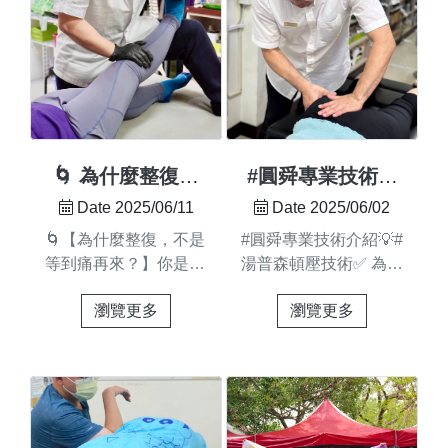
致： 🔹 伸拇短肌、外
他——竟然可以自己拄
健 #症狀解除 ...
學與輔助工具，讓手技
展拇長肌反覆拉扯 🔹
拐杖走進門、還能靠自
更省力、更精準，輕
肌腱通過狹窄鞘膜時摩
己的力量從椅子站起
巧...
擦 → 發炎、腫脹、疼
來！此後幾次回訪，我
痛👀 常見於這些族
們親眼見證他從進店、
群： 🔹 親愛的爸媽們/
床上起身、站立、步
新手爸媽 🔹 長時間用
行、返程，每一步都越
滑鼠、鍵盤的上班
來越穩健、越來越有力
🌀 為什麼整復，
#圓舜專業技術介
族 🔹 家事勞動者 🔹 長
量！！#每一次進步都
不是等到痛再來？
紹💡 #湯普森頓壓
Date 2025/06/11
Date 2025/06/02
期手部工作者 （例如
是密集調理與信任的累
技術
🌀【為什麼整復，不是
#圓舜專業技術介紹💡#
廚師、美容師、按摩
積今天是他的第七次調
等到痛再來？】你是不
湯普森頓壓技術✅ 為什
師、外送員、搬運、攝
理，卻讓小編目睹了一
是也這樣想： 💬「現
麼選擇湯普森頓壓技
影） 🔹 需要反覆抓
個「荒謬」又感動的畫
瀏覽更多
瀏覽更多
在只是有點痠，還不用
術？湯普森頓壓技術以
握、提重、旋轉手部的
面——調理結束後，彼
去調理啦」 💬「忍一
輕巧、精準著稱能有效
工作者 🔹 手機重度使
得老師竟然雙手高高地
忍就好了，應該不是什
提升整復效率與舒適
用者💡你有以下症狀
舉著那位客人的拐杖瀟
麼大問題」但你知道
度，優化您的調理體驗
嗎？✔️ 拇指靠近手腕
灑地走在前面，小編一
嗎？ ⚠️「忍一下就
✅ 湯普森頓壓技術介紹
處痠痛、腫脹 ✔️ 提東
抬頭看到這幕，當場驚
好」可能害你多痛好幾
圓舜運用湯普森頓壓技
西、轉...
嚇喊道： 「彼得！誒