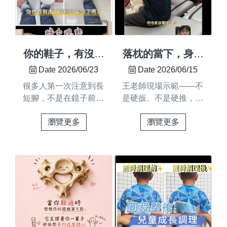
｜針對疲勞與緊繃肌
**「找出問題真正的位
課堂上與你相...
群，提供更細緻的保
置」**像大掃除一樣層
養。無論是情侶約會、
層調理，才能真正找回
親子旅行，還是帶爸媽
身體的平衡🌿 不用等
來趟孝親之旅，都值得
到身體亮紅燈才重視，
你的鞋子，有沒有
落枕的當下，身體
安排一場身心都放鬆的
歡迎私訊預約，讓圓舜
一邊磨損得特別
在告訴你什麼？
Date 2026/06/23
Date 2026/06/15
療癒時光。泡湯療癒身
成為您的日常保養專
快？👟
很多人第一次注意到長
王老師現場示範——不
心，整復放鬆肌群。兩
家！✨ #身體保養 #日
短腳，不是在鏡子前
是硬扳、不是硬推，而
種享受，一次完成。 ✨
常調理 #圓舜整復 #筋
——影片連
是找到真正緊繃的位置
📍 景大溫泉山莊 × 圓
膜放鬆 #體態調理
瀏覽更多
瀏覽更多
結:https://youtube.com/shorts/0fnE-
影片連
舜整復想了解更多整復
O9HIpE?
結:https://youtube.com/shor
服務內容、現場服務時
feature=share是發現鞋
bNc?feature=share本
段嗎？😊歡迎私訊我
底總是一邊先壞，或是
來只是來學習的，沒想
們，讓我們為您介紹服
長褲一邊褲管總是拖到
到自己變成教材 讓學
務內容與服務時間，協
地上。身體很誠實，它
員親眼看、親身感受手
助您安排最適合的放鬆
會用各種小細節提醒你
法到位，學員當場反映
行程。#圓舜整復 #景
某個地方的重心，悄悄
——脖子舒服多了 #精
大溫泉山莊 #泡湯旅行
歪了而真正的關鍵，從
準調理 #整復手法 #圓
#身體保養 #放鬆日常