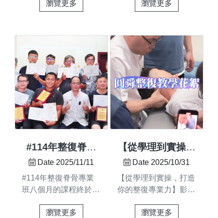
瀏覽更多
瀏覽更多
https://youtube.com/shorts/FxRenQQb5Lk?
feature=share🎯 整復
定 📈 職涯方向更清
弓鞋墊，支撐足弓，保
feature=share你是否常
調理前，你知道老師們
晰 ⏰ 工作時間更彈
護腳底與關節3️⃣ 自我
常覺得： ➡ 肩頸僵
都在做什麼嗎？不是隨
性 🎯 選擇更多、自由
訓練：王老師足弓訓練
硬、轉頭受限 ➡ 手臂
意按壓，而是依據專業
更多 🏡 生活品質提
影片，強化足底肌群，
麻、手指麻 ➡ 鎖骨上
判斷，精準下手每一次
升 🏆 專業價值凸顯 🌟
走路更穩健🎬 王老師的
方悶痛、壓痛 ➡ 肩膀
調理前，老師們都會：
成就感滿滿所有這些...
足弓訓練教學影片！影
痠痛、上背緊繃 ➡ 深
👂 詢問（客人自述）了
片連結：
呼吸不順、胸悶 ➡ 頭
解您的不適狀況、日常
https://youtube.com/shorts/
痛很多人以為只是肩頸
習慣姿勢、工作型態👀
feat...
緊，其實真正原因很可
觀察（靜態與動態）從
能是—— 👉 前斜角肌
站姿、坐姿、步態、習
引起的神經與血管反應
慣動作中，看出身體的
由 王老師 親自示
失衡🤲 測試（功能性
#114年整復脊骨
【從學理到實操，
範： #前斜角肌自我拉
檢查）確認關節活動與
專業班 圓滿結訓
打造你的整復專業
Date 2025/11/11
Date 2025/10/31
伸 每天 1 分鐘，安全
肌肉張力等狀態🧩 評
啦！🎉💞
力】
#114年整復脊骨專業
【從學理到實操，打造
有效幫助舒緩肩頸、手
估（整合分析）分析問
班八個月的課程終於圓
你的整復專業力】影片
麻與胸悶。💡 注意：
題根源，確認影響範
滿結訓啦！恭喜我們又
連結：
如果自我拉伸無法改
圍，決定調理策略和手
瀏覽更多
瀏覽更多
一批充滿毅力與熱情的
https://youtube.com/shorts
善，可能是前斜角肌長
法只有「先讀懂身體」