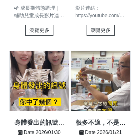
是不間斷的#因此更重
逼 不是說教 是在輕鬆
🌱 成長期體態調理｜
影片連結：
要的是習慣的重塑在圓
中慢慢調整媽媽看得到
輔助兒童成長影片連
https://youtube.com/short
舜，我們不只幫你調
改變孩子感受得到差別
結:
feature=share很多痠痛
整，更重視後續的鞏
體態，不只是外觀更是
瀏覽更多
瀏覽更多
https://www.facebook.com/share/r/18uJpWycQS/
都是在「放假放鬆」時
固： ✅ 精準調整：找
影響孩子成長的重要關
▍家長最重視的，是孩
悄悄開始的🌀 🧧 快過
回身體平衡的重心位
鍵如果你也發現孩子有
子能不能健康好好長大
年了～～🌿 別忘了，
⚖️ ✅ 客製化引導：針
圓肩、駝背、姿勢不良
👉 陪孩子長大，也要
也讓身體真正休息、輕
對個人狀況，給予專屬
的問題也許，現在就是
陪他把身體顧好長大重
鬆一下唷＊圓舜米自字
的拉伸或訓練建議
開始調整的好時機 歡
要，長得好更重要💪
形拉伸＊💡低頭族必
🧘‍♂️ ✅ 重塑肌肉記憶：
迎私訊官方Line預約評
⚖️▍孩子成長黃金期 發
練：拉伸比休息更重
教導大腦如何「鎖住」
估https:...
育關鍵支持 打造穩定
要！
正確的姿態 ...
發育基礎🎯📍 調理核
https://youtu.be/2oAgrLpNk
心預防 & 引導 & 平衡
si=hISo4P0SihL2CR5n#
發展協助孩子建立良好
姿勢提醒 #輕鬆過好年
體態與正確身體使用習
#日常保健#日常痠痛 #
慣🔹 嬰幼兒｜學齡前
肩頸痠痛 #腰背不適#
身體發出的訊號，
很多不適，不是老
常見狀況 ✅ 腹絞痛、
美式整復 #圓舜整復 #
你中了幾個?
化
Date 2026/01/30
Date 2026/01/21
脹氣、腸胃不適 ✅ 睡
台南整復 #佳里整復#