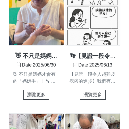
理服務✨🕐 執班時段歡
己沒基礎？🔸 想轉換
迎參閱老師執業班表唷
跑道，卻怕為時已晚？
～若您有預約需求或希
🔸 想幫助家人改善痠
望指定老師，建議提前
痛，卻苦無方法？別擔
確認老師時段，並事先
心，我們懂你的猶豫，
告知我們，以便為您妥
但....🧭 試錯的成本很
善安排 💛🔹專業整
低，錯過的成本卻可能
復，還你自在輕盈的每
是一生的遺憾💪整復課
👋 不只是媽媽才
👣【見證一段令人
一天！ 📍圓舜整復 | 台
程，學的是技術，療的
會有的「媽媽
起雞皮疙瘩的進
Date 2025/06/30
Date 2025/06/13
南市佳里區佳東路333
是身心，改變的可能是
手」！
步】👣
👋 不只是媽媽才會有
【見證一段令人起雞皮
號 📞預約專線｜06-
你人生的方向這裡——
的「媽媽手」！🔧 一
疙瘩的進步】我們有位
7225866 🔗立即預
❌ 不需要你有醫療背
雙手扛起生活的你，該
中風的客人，第一次來
約 https://lin.ee/aMVa9Pw#
景 ➡️ 老師斥資多年所
瀏覽更多
瀏覽更多
讓它休息一下了❗媽媽
時需要家人攙扶、站不
圓舜傳統整復筋骨活化
學，將專業技術與實用
手＝拇指肌腱發炎，不
穩、甚至無法自行起
館 #圓舜整復 #台南整
理論融合，通通教給
只是媽媽才會有～只要
身，只能靠著四腳拐緩
復#美式整復 #美式整
你，從零也能學得會！
重複使用拇指與手腕、
~~~~慢挪動。#經過一
脊 #美式頓壓 #傳統整
❌ 不需要你年輕力
長時間出力，都可能導
次調理後第二次回來的
復 #專業整復#全身保
壯 ➡️ 教你善用身體力