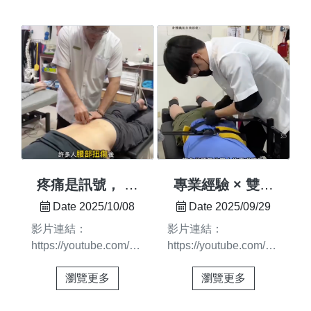
教育中心義整團隊【九
的熱情參與與支持💖
訓 #手技課程 #技術昇
報名表單
九重陽敬老．暖心義
114年10月12日高雄茄
華 #專業養成#一技之
https://forms.gle/TpMd24iF
整】一份專業、一份
萣白雲社區公益服務這
長 #技能養成 #職涯發
愛，用雙手傳遞健康與
次活動圓滿落幕，感謝
展 #技術課程 #健康產
關懷，讓社區更溫暖、
每一位投入服務的夥
業 #自我成長 ⸻ 下
更有力量 義整服務團
伴，用專業與熱誠為社
一期整復脊...
隊 服務老師： 王玠
區注入滿滿正能量💪
詳、王健至、吳綜濬、
👩‍⚕️ 服務老師： 王玠
呂奕霖、林柏寬、陳元
詳、王泳成、王健至、
顥、 陳生諺、洪博
呂奕霖、吳綜濬、林柏
鎔、高誌聰、黃浤康、
寬、林穩典、陳生諺、
疼痛是訊號， 我
專業經驗 × 雙向
鄭志賢 行政協助：林
陳昭文、楊睿旻、鄭志
們幫你從根本找回
溝通 = 有效安心
Date 2025/10/08
Date 2025/09/29
宸緁、王詠霈、王芝妤
賢🪄 行政小編助手：
平衡✨
又舒適 💯
影片連結：
影片連結：
王詠霈、王芝妤、吳佩
https://youtube.com/shorts/PLECbeh3t_4?
https://youtube.com/shorts
盈、鄭依婕再次感謝所
si=XhdlHrn-
每個人對疼痛的感受都
有參與的老師與夥伴
瀏覽更多
瀏覽更多
PmDjYxE0疼痛是訊
不一樣在圓舜，我們懂
們，讓公益的力量持續
號，我們幫你從根本找
你的顧慮 💆‍♀️老師們會
傳遞，讓溫暖的手，療