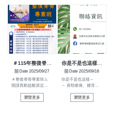
回平衡✨很多人腰部扭
根據你的感受、部位與
癒更多人❤️#圓舜整復
傷後，只要疼痛減輕就
疼痛忍受度， 調整最
#圓舜義整團隊 #公益
以為痊癒了。但深層組
適合你的力道，打造專
義整 #高雄茄萣 #社區
織若沒有真正放鬆恢復
屬放鬆體驗。🔹 專業
服務 #脊骨保健 #專業
原本活動，身體就會產
經驗 × 雙向溝通 = 有效
整復 #溫暖傳遞
生代償，久而久之成為
安心又舒適 💯🔹 不是
反覆不適的根源。圓舜
制式化流程，而是客製
整復注重全身的平衡與
化調理 🎯🔹 專業技術
連動，疼痛只是訊號，
+ 你的感受 = 最安心的
不一定是問題的起點。
整復 🤝#圓舜整復 #佳
我們會從全身結構中找
里整復 #整復推薦 #專
＃115年整復脊骨
你是不是也這樣～
出失衡的位置，再透過
業整復 #放鬆身心 #健
專業班 熱烈招生
～
Date 2025/09/27
Date 2025/09/16
調理，讓身體恢復穩定
康生活#肩頸放鬆 #身
中！
＃整復脊骨專業班⚠️
你是不是也這樣～
與舒適✨——快圓舜整
體保養 #舒緩壓力#輕
開課異動提醒原定
～ 肩頸痠痛、腰背緊
復一起找回身體最自
鬆無痛 #客製化體驗
114/11/2 開課 → 改為
繃、動作受限、體態不
然、最舒服的狀態🌿#
瀏覽更多
瀏覽更多
115/1/4 開課請留意資
佳 其實，這是身體在
圓舜整復 #全身調理 #
訊更新 🙏★整復脊骨
提醒你需要保養！ 圓
腰痛改善 #筋膜放鬆 #
專業班課程詳情：📌
舜調理，透過專業整
身體平衡 #代償修復 #