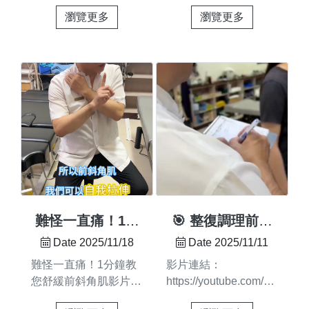
＃專業技術從圓舜啟程
痠？你知道嗎？扁平足
呂維哲、林宸緁、周彥
避免高溫燙傷） 不適
瀏覽更多
瀏覽更多
＃成為整復師的最佳起
或足弓塌陷，不只是腳
廷、鄭依婕期待未來繼
用情況：急性發炎開放
點你是否曾想過——如
的問題，可能會連帶影
續與大家一起把整復專
性傷口、出血或皮膚感
果能擁有一項真正能幫
響膝蓋、髖關節甚至腰
業帶到更多社區、更多
染高溫環境或身體已有
助別人的專業技術： ✔
背！💔長期下來，可能
地方#圓舜整復 #圓舜
過熱狀況特殊疾病患者
能改善別人身體、帶來
會出現：🦶走路時腳底
義整團隊 #公益義整 #
需先諮詢醫師或專業人
改變、不可替代 ✔ 能
容易痠痛或疲勞🦵小
愛心園遊會#台南仁德
員 正確使用，熱敷能
提升對方的健康狀態，
腿、膝蓋、髖關節或腰
#社區服務 #脊骨保健
讓你的身體恢復得更
讓他走得更輕鬆🚶‍♂️、
背時常酸痛🤸‍♀️運動時
#專業整復 #溫暖傳遞
快、更...
睡得更安穩😴、生活
足踝不穩，容易扭傷👟
更自在🌿那麼你的未來
鞋底磨損內外側不均，
會如何？💡 當你的雙
影響平衡💥腳底、小腿
手具備「能幫助別人」
容易抽筋👣足底筋膜炎
的能力，能為別人帶來
💡 改善扁平足、足弓
難怪一直痛！1分
🎯 整復調理前，
改變，你的未來，也會
塌陷的三大關鍵：缺一
鐘教您舒緩前斜角
你知道老師們都在
Date 2025/11/18
Date 2025/11/11
開始「幫助你」走向更
不可1️⃣ 專業調理：圓
肌
做什麼嗎？
難怪一直痛！1分鐘教
影片連結：
好的地方。✨ 你的生
舜整復針對結構與軟組
您舒緩前斜角肌影片連
https://youtube.com/shorts/vt
活，也將因為這份專業
織平衡，減少全身代償
結：
PA2jAqg?
而不同： 💰 收入更穩
痠痛2️⃣ 輔具支撐：足