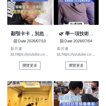
顳顎卡卡，別忽略
🌿 學一項技術，
身體給你的訊號
最重要的不是上過
Date 2026/07/10
Date 2026/07/04
👀
多少堂課，而是真
影片連
影片連
正學會如何運用
結:https://youtube.com/shorts/UMLBtU8Dtbc?
結:https://youtube.com/shorts
feature=share有些不舒
在圓舜，我們希望每一
瀏覽更多
瀏覽更多
服，不一定只發生在表
位學員都能按照自己的
面感受到的位置當身體
步調扎實學習 💪不必
長時間處於緊繃狀態，
擔心跟不上，也不用因
日常習慣、姿勢、使用
為錯過課程而放棄📚
方式，都可能影響身體
我們採用 單元式教學
各部位之間的協調 🔄
隨時都可以加入課程，
所以在圓舜，我們重視
讓學習更有彈性課程
的不只是單一部位，而
中，老師會一步一步帶