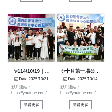
學員順利結訓在這段學
feature=share 想學整
期過度代償或有其他根
🔍才能「精準調理」🌿
習旅程中看著大家從零
復卻不知從何入門？
源問題，建議專業調
💬 王老師名言：「對
基礎到能獨立操作能運
從骨架結構、肌筋膜
理。📩 想改善肩頸痠
的動作做一次就有效，
用於日常、家人、工作
放鬆到精準調理 一門
痛、手麻、胸悶？ 私
不對的動作做一百次也
職場每一次努力練習每
課帶你看懂身體「真正
訊 ...
白費力。」✨✅用對方
一份精進堅持每一個突
的問題點」 整復脊骨
法，才能高效調理——
破成長都值得被深深肯
專業班由王玠詳老師親
圓舜，用專業陪您回到
定這次結訓，更由王老
自授課臨床經驗21年、
最自在健康的狀態 ...
師親手提筆寫下四個字
教學經驗10年 帶你深
—— 「技術昇華」象
入了解人體結構、找出
徵各位這一路的認真投
疼痛根源一步步建立
入，也代表著真正的專
「看得懂、調得準」的
✨114/10/19｜高
✨十月第一場公益
業養成期待你們把這份
實戰能力地點｜圓舜傳
雄信蚵里社區義整
義整活動順利完成
Date 2025/10/21
Date 2025/10/14
專業帶給更多需要的人
統整復筋骨活化館（台
✨
✨ 感謝大家的熱情
影片連結：
影片連結：
願未來的每一步都能扎
南市佳里區佳東路333
參與與支持💖
https://youtube.com/shorts/yTUsttkaAFA?
https://youtube.com/shorts
實前進、發光發熱#圓
號） 開課日｜
feature=share114/10/19
si=PXkhQ4YW0467ULJg✨
舜整復 #整復脊骨專業
115/1/4（日） 報名方
瀏覽更多
瀏覽更多
｜高雄信蚵里社區義整
十月第一場公益義整活
班 #課程結訓#台南課
式｜加LINE官方帳號
#圓舜肌骨脊活化推廣
動順利完成✨感謝大家
程 #整復課程 #專業培
或填寫表單報名#課程