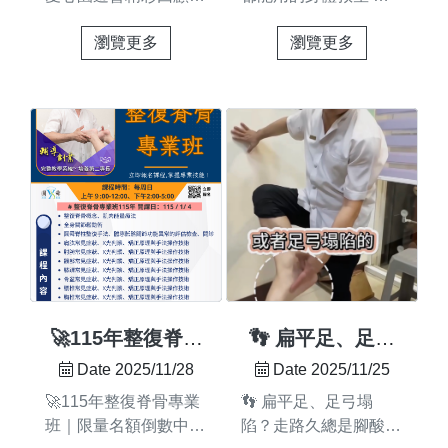
圓舜肌骨脊活化推廣教
知道嗎？熱敷不只是溫
期待與本期學員相見
瀏覽更多
瀏覽更多
育中心義整團隊感謝每
暖身體，更能帶來意想
課程相關資訊，歡迎
位默默付出的夥伴在忙
不到的好處：每天 15–
私訊了解
碌中抽出時間，用雙手
20 分鐘，就能帶來超
https://lin.ee/0s3LCTc#
傳遞關懷；公益不是口
有感的變化 放鬆僵硬
圓舜整復 #整復脊骨專
號， 是一次又一次的
肌肉，減少痠痛舒緩疼
業班 #整復教學 #整復
實際付出。 而每一位
痛與疲勞促進血液循
課程#專業培訓 #技術
願意參與的你， 就是
環、幫助代謝廢物改善
培訓 #技術養成 #專業
我們繼續前進的理由。
慢性發炎，有助於組織
技能 #專業課程 #專業
也謝謝每一位到場的朋
修復放鬆神經，增進復
成長 #課程推薦 #培...
友，因為你們，這份善
原提升活動力與柔韌度
意才能一直傳下去，變
減輕壓力，舒緩一天的
得更有意義。 義整服
疲勞幫助入睡，讓你一
務老師王玠詳、王健
夜好眠 使用前必看：
🚀115年整復脊骨
👣 扁平足、足弓
至、吳綜濬、楊睿旻、
安全熱敷小提醒 時
專業班｜限量名額
塌陷？走路久總是
Date 2025/11/28
Date 2025/11/25
高誌聰、陳生諺、陳元
間：每次 15–20 分鐘
倒數中！
腳酸腰痠？
🚀115年整復脊骨專業
👣 扁平足、足弓塌
顥、鄭揚翰 活動支援
（避免過久） 溫度：
班｜限量名額倒數中！
陷？走路久總是腳酸腰
夥伴王詠霈、王芝妤、
溫熱即可 40–45℃（以