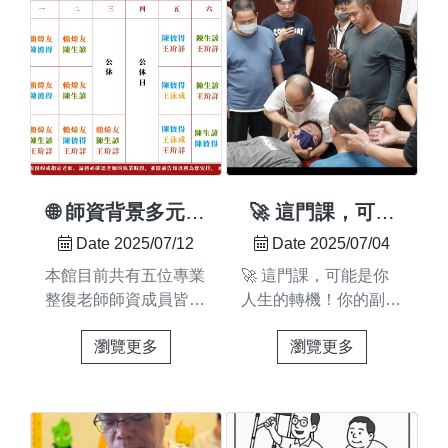
務。誠摯邀請各位親朋
回平衡與自在。別讓痠
的是機會，試一試，說
好友蒞臨參與～💖📍義
痛成為習慣！我們不該
不定就是你人生的轉捩
整活動詳情：🔹白雲社
「適應」酸痛，而是要
點！💬你是否曾經想過
區活動 日期：114年
真正調整～就像車子也
——🔸 想學一技之
10月12日（週日）上
需要定期保養一樣，身
長，卻擔...
午 9:30 - 12:30 地
體也需要定期調整與呵
點：高雄市茄萣區公園
護，才能保持最佳狀態
路81號（白雲社區活動
唷👉 你的身體，也可
中心）🔸智信蚵社區活
以很輕鬆自在#圓舜整
🌐 師資背景多元、
🚀 這門課，可能
動 日期：114年10月
復 #台南整復 #專業整
各具專長
是你人生的轉機！
Date 2025/07/12
Date 2025/07/04
19日（週日）上午
復 #佳里整復 #痠痛舒
本館目前共有五位專業
🚀 這門課，可能是你
9:00 - 12:00 地點：
緩 #姿勢調整 #解除症
整復老師師資成員皆為
人生的轉機！你的副業
高雄市梓官區廣澤路3
狀 #脊椎保健
王老師親自培訓、技術
機會，可能就藏在這
號（智信蚵里民活動中
瀏覽更多
瀏覽更多
管理🌐 師資背景多元、
裡！🌿錯過的是機會，
心）🔹愛心園遊會 日
各具專長涵蓋物理治
試一試，說不定就是你
期：114年11月16日
療、運動保健、足體按
人生的轉捩點！💬你是
（週日）下午 12:30 -
摩結合整復專業，依照
否曾經想過——🔸 想
4:30 地點：台南市仁
客人狀況提供個人化調
學一技之長，卻擔心自
德區大利路7號 ...