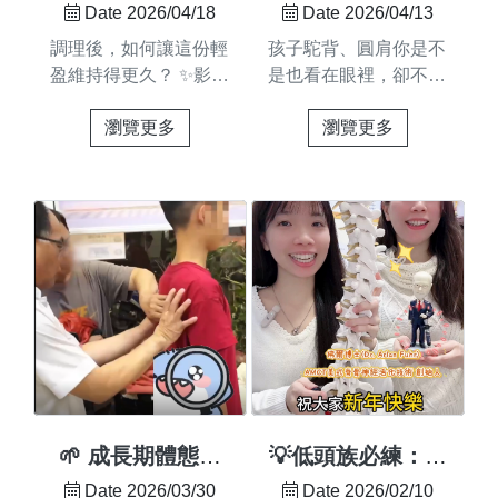
份輕盈維持得更
你是不是也看在眼
Date 2026/04/18
Date 2026/04/13
放鬆的狀態下慢慢回到
肩、厚背與假胯寬。我
久？ ✨
裡，卻不知道怎麼
調理後，如何讓這份輕
孩子駝背、圓肩你是不
平衡 效果更穩定，也
們採用 #湯普森頓壓技
幫他？
盈維持得更久？ ✨影片
是也看在眼裡，卻不知
更持久—而在佳里店
術，徹底打破妳對傳統
連結:
道怎麼幫他？影片連
我們則透過拉伸與調理
整復的印象！ 高速
瀏覽更多
瀏覽更多
https://youtube.com/shorts/CA_JGTFdXvE?
結:https://youtube.com/sho
床用另一種方式達到相
度、低力量：在妳還沒
feature=share你是不是
feature=share一位媽媽
同的目的—看似不同的
反應過來前，就利用物
也曾感受過，調理後的
也是這樣發現的——孩
方式但我們始終堅持同
理慣性精準復位 不用
放鬆雖然美好， 但回
子體態開始改變，站姿
一件事 先放鬆 → 再調
大力揉按：避開疼痛與
歸日常生活後，舊有的
不穩、背越來越彎於
整 → 回到平衡—不論
恐懼，過程優雅且高
緊繃感又慢慢找上門？
是，她帶孩子來到圓舜
你在哪裡...
效 視覺顯瘦：把位移
😰那是因為你的肌肉還
整復讓家長意外的是…
的體態放回去，空間對
留著長年累月的「錯誤
孩子不但不排斥，反而
了，人自然...
慣性」 🧠🔄調理只是
每次都很期待來！因為
歸零的開始、只是重構
整個過程「不痛、放
好狀態的起點透過專業
鬆」再加上老師用「像
的全身結構調整，協助
在玩一樣」的方式引導
您找出身體看不見的失
一步一步，讓孩子自然
🌱 成長期體態調
💡低頭族必練：拉
衡點🔍#但日常的破壞
擺出正確姿勢 不是硬
理｜輔助兒童成長
伸比休息更重要！
Date 2026/03/30
Date 2026/02/10