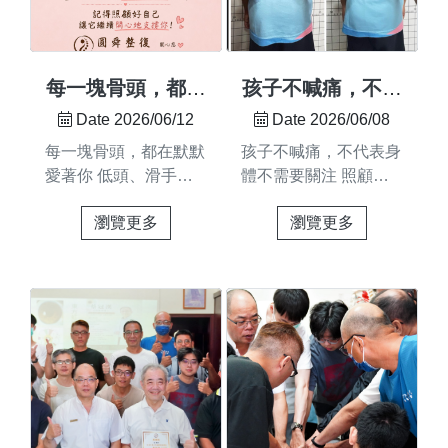
來不是「哪裡先壞」是
舜整復 #上課福利 #整
#...
整條結構，從上到下
復教學
從深到淺怎麼互相牽動
這次調理的過程，已經
每一塊骨頭，都在
孩子不喊痛，不代
整理在影片裡了歡迎來
默默愛著你🦴💕
表身體不需要關注
Date 2026/06/12
Date 2026/06/08
看看身體怎麼重新找回
🤍
每一塊骨頭，都在默默
孩子不喊痛，不代表身
平衡 👀📍 圓舜整復#長
愛著你 低頭、滑手
體不需要關注 照顧孩
短腳 #整復 #體態調
機、久坐⋯⋯它們都默
子的健康，不必等到出
理 #AMCT #湯普森頓
瀏覽更多
瀏覽更多
默承受了 是時候回報
問題才行動影片連
壓技術
它們一下了 圓舞整復
結:https://youtube.com/shorts
——整復調理 × 筋骨平
feature=share長時間低
衡 × 身心放鬆 #整復 #
頭上課、書寫，小小的
頸椎 #肩頸放鬆 #身體
身體每天都在悄悄累積
保養 #台南整復 #筋骨
著緊繃與疲勞 長期的
平衡 #身心放鬆 #圓舞
姿勢習慣，往往在孩子
整復
還沒感覺到不舒服之
前，就已經悄悄養成了
孩子彈性好、適應力強