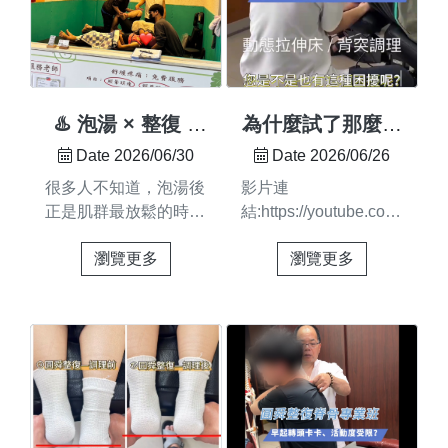
是透過整體觀察，了解
領實作從基礎觀念到安
身體目前的狀態，找到
全操作技巧，協助你建
適合自己的調理方向
立穩定的學習基礎 🙌✨
🌿每個人的身體狀況都
適合零基礎初學者✨ 單
不同，適合的方式也會
元式教學，加入時間更
♨️ 泡湯 × 整復 =
為什麼試了那麼多
有所差異想了解更多身
彈性✨ 提供一次免費循
最完整的放鬆行程
方法，身體的不適
Date 2026/06/30
Date 2026/06/26
體保養方式，歡迎私訊
環複訓✨ 持續精進自己
還是沒變好？」
很多人不知道，泡湯後
影片連
圓舜整復 💬 我們會依
的操作技巧無論你是想
🤔
正是肌群最放鬆的時
結:https://youtube.com/shor
你的狀況提供建議，陪
培養第二專長、規劃未
候，也是安排整復保養
feature=share答案往往
你更認識自己的身體📍
來發展或是單純對整復
瀏覽更多
瀏覽更多
的理想時機。讓溫泉舒
不在方法本身，而在身
採預約制服務 📍調理
技術有興趣，都歡迎來
緩身心，再透過整復照
體長期累積的**「代償
內容依個人狀況評估安
了解課程內容 🤝📩 想
顧緊繃肌群，讓放鬆不
模式」 肌肉緊繃只是
排 #身體保養 #筋骨調
知道近期開課資訊、課
只停留在當下，而是延
表象，真正的源頭通常
理 #整體評估 #圓舜整
程安排與招生優惠歡迎
續到生活裡。🌿 整復
藏在筋膜與姿勢習慣**
復
私訊我們，我們會依照
體驗區｜初次體驗也能
裡我們不盲目追求喀喀
你的需求為你詳細介紹
安心嘗試，認識自己的
聲， 比起當下的短暫
🌱 每一次學習，都是
身體。🌿 深層整復區
放鬆，我們更重視
累積實力的開始期待在