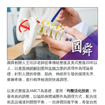
圓舜創辦人王玠詳老師從事傳統整復及美式整復20年以
上，以
脊骨神經解剖學
與
生物力學
的原理作為理論基
礎，針對人體的骨骼、肌肉、神經所引發的循環失序、
痠麻疼痛，進行精準檢測與快速調理。
以美式整復及AMCT為基礎，運用「
均整活化技術
」作
最有效的調整，以協助身體減壓作為調理方式，配合技
術及設備達到體態平衡，ㄧ但身體回復平衡，骨架自然