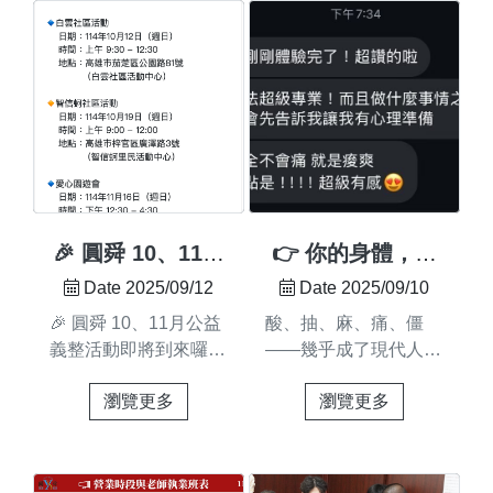
課程梯次＃115年第一
復， 讓身體逐步恢復
健康生活 #找回舒服的
期開課時間：115/1/4✨
平衡與健康。幫你從根
狀態
新班招生中限額招生，
本改善，回到輕鬆自在
額滿即止，依完成繳費
的狀態#肩頸痠痛 #腰
順序錄取，歡迎把握機
酸背痛 #體態調整 #痠
會報名！#課程報名表
痛舒緩 #身體保養 #整
單
復調理 #專業整復 #脊
👉 https://forms.gle/TpMd24iFLDB1FDrc6
骨健康 #體態改善 #運
＿＿＿＿＃專業技術從
動恢復 #台南調理 #台
圓舜啟程 🌟💡 你是否
南整復 #圓舜整復 #健
🎉 圓舜 10、11月
👉 你的身體，也
想掌握實用整復技術，
康生活 #日常保養影片
公益義整活動即將
可以很輕鬆自在
Date 2025/09/12
Date 2025/09/10
成為專業整復師？💡
連結：
到來囉！
🎉 圓舜 10、11月公益
酸、抽、麻、痛、僵
手把手帶你進入專業整
https://youtube.com/shorts/c
義整活動即將到來囉！
——幾乎成了現代人的
復脊骨領域！💡 學習
feature=share
為了推廣專業整復，協
日常😮‍💨如果你也在找
實用整復技術，職場未
瀏覽更多
瀏覽更多
助民眾改善日常痠痛不
一個安心又有效的方
來掌握在手！🚀 這門
適，圓舜受邀參與三場
式，來圓舜就對了 ✅圓
課，可能是你人生的轉
社區公益義診，現場將
舜專業整復，從根源幫
機！你的副業機會，可
為民眾提供簡單整復服
你調整，讓身體重新找
能就藏在這裡！🌿錯過