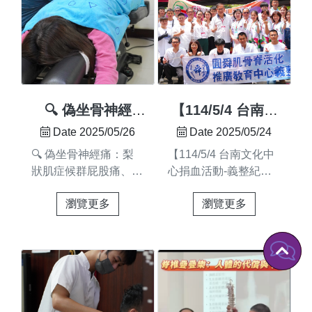
年！📍當你感覺到
術搭配調整床的頓壓滑
誒誒！他的拐杖！」彼
『痛』的時候， 其實
落裝置根據身體位置變
得老師淡定回覆說：
問題早就悄悄累積一陣
化進行調整將所有發力
「他...
子了！🔍 疼痛不是突
方式轉化為向下發力達
然發生的，而是慢慢累
到輕巧而精準的矯正效
積的結果 🪑 長時間低
果✅ 技術特色✔ 針對
頭滑手機、用電腦，姿
不同性質的椎體脫位進
🔍 偽坐骨神經
【114/5/4 台南文
勢不良 🛌 習慣性側
行調整✔ 適用於骨盆雕
痛：梨狀肌症候群
化中心捐血活動-
Date 2025/05/26
Date 2025/05/24
睡、駝背、單肩背包、
塑、產後體態調理、腹
義整影片紀錄】
🔍 偽坐骨神經痛：梨
【114/5/4 台南文化中
翹腳、三七步 💢 緊繃
直肌調理✔ 力道輕盈、
狀肌症候群屁股痛、大
心捐血活動-義整紀
的肌肉、錯位的關節沒
技術精巧、矯正深入✔
腿麻，拍片檢查卻找不
錄】#圓舜肌骨脊活化
調回來這些日常的「小
高速度低力量，達到
瀏覽更多
瀏覽更多
到問題？小心兇手可能
推廣教育中心#義整團
毛病」 最後會變成你
輕、巧、透的力學調理
是——梨狀肌🔥 你中
隊影片紀錄：
生活中「大麻
目的✔ 提升調理效率與
了嗎？高風險族群
https://www.facebook.com/sh
煩」： 😖 肩頸痠痛、
矯正成果✔ 提供更舒
TOP5 👨‍💻 久坐族（上
照片紀錄：
腰痠背痛、手麻腳麻、
適、自然的體驗感受🔹
班族、司機） 🪑 翹
https://www.facebook.com/s
無法久站久坐…在圓
專業整復，讓生活更自
腳、坐姿不良 🏃‍♂️ 運動
舜，我們不只幫你舒緩
在！📍 圓舜整復｜台
過度（跑步、單
當下的疼痛更協助你—
南市佳里區佳東路333