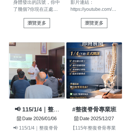
身體發出的訊號，你中
影片連結：
眠不安、容易哭鬧 ✅
生活保健 #結構調整 #
了幾個?你現在正處於
https://youtube.com/short
頭頸活動度不足、偏頭
行動自在
哪個階段呢?這個訊
feature=share很多不
習慣 ✅ 翻身、爬行、
瀏覽更多
瀏覽更多
號，你忽略多久了?影
適，不是老化而是椎孔
走路發展不平衡 ✅ 全
片連結：
間距變小產生夾擠壓迫
身筋膜張力調整、身體
https://youtube.com/shorts/bvwZkcLo7BQ?
整復調理的關鍵 回到
對稱引導🔹 成長期｜
feature=share #痠抽麻
正位 產生該有的空
青少年常見狀況 ✅ 姿
痛僵無力#整復觀點 #
間 減少神經與組織的
勢不良（駝背、圓肩、
身體訊號#美式整復 #
壓迫感整復調理的重點
側彎） ✅ 頸肩緊繃、
圓舜整復#台南整復 #
是讓結構回到正位把被
長時間低頭不適&...
佳里整復#結構調整 #
擠壓的空間慢慢「打
提升自愈
開」當間距回來了壓迫
感自然下降身體才有機
會真正放鬆與恢復#台
南整復 #佳里整復 #美
式整復#整復調理 #結
📢 115/1/4｜整復
#整復脊骨專業班
構調整 #力線平衡 #脊
脊骨專業班 新開
Date 2026/01/06
Date 2025/12/27
椎空間 #結構正位 #整
班啦~ ☀️
📢 115/1/4｜整復脊骨
【115年整復脊骨專業
復觀念